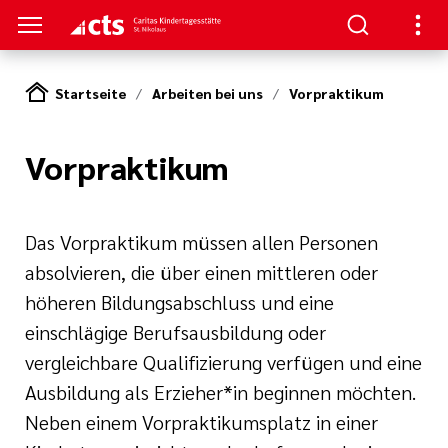
Startseite
Arbeiten bei uns
Vorpraktikum
S
Vorpraktikum
ngebote
ätze
ahren und
m
Das Vorpraktikum müssen allen Personen
g
absolvieren, die über einen mittleren oder
it mit Familien
spraktikum
höheren Bildungsabschluss und eine
d Bildung
einschlägige Berufsausbildung oder
e und Kinderschutz
 Rahmen eines
vergleichbare Qualifizierung verfügen und eine
gen
Ausbildung als Erzieher*in beginnen möchten.
en
jahr
Neben einem Vorpraktikumsplatz in einer