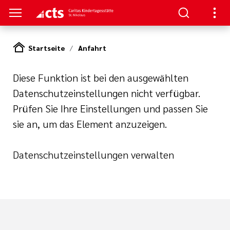
Startseite
Anfahrt
S
Diese Funktion ist bei den ausgewählten
ngebote
Datenschutzeinstellungen nicht verfügbar.
Prüfen Sie Ihre Einstellungen und passen Sie
ätze
ahren und
m
sie an, um das Element anzuzeigen.
g
it mit Familien
spraktikum
Datenschutzeinstellungen verwalten
d Bildung
e und Kinderschutz
 Rahmen eines
gen
en
jahr