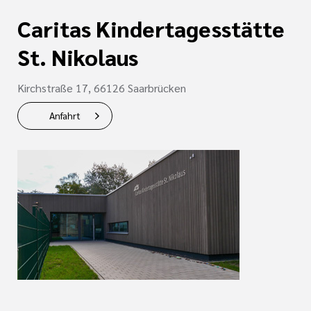
tlinien
gen
Caritas Kindertagesstätte
i der cts
St. Nikolaus
Kirchstraße 17, 66126 Saarbrücken
Anfahrt